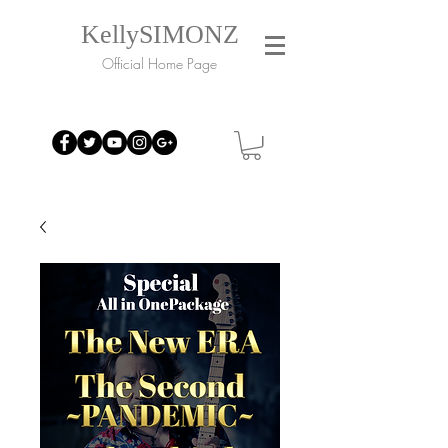
KellySIMONZ
Official Home Page