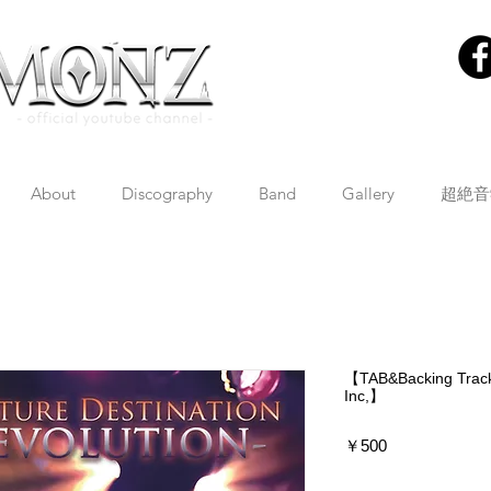
About
Discography
Band
Gallery
超絶音
【TAB&Backing Trac
Inc,】
価
￥500
格