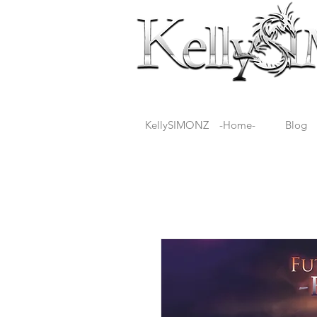
KellySIMONZ -Home-
Blog