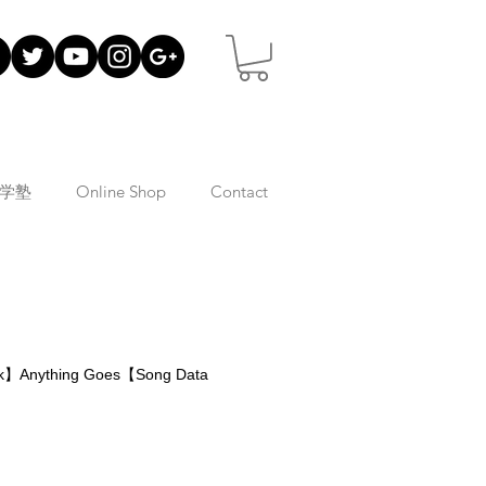
学塾
Online Shop
Contact
k】Anything Goes【Song Data